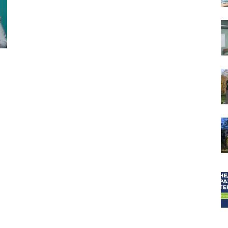
собор