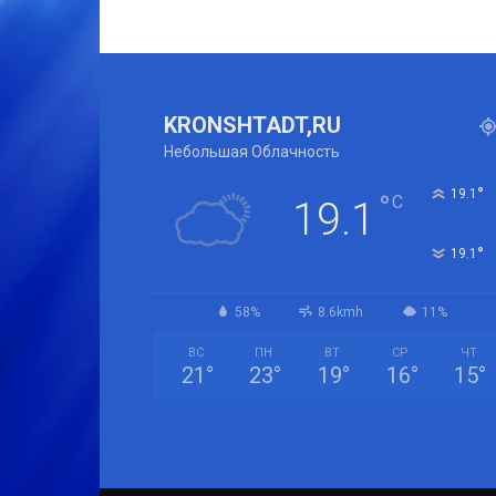
KRONSHTADT,RU
Небольшая Облачность
°
19.1
°
C
19.1
°
19.1
58%
8.6kmh
11%
ВС
ПН
ВТ
СР
ЧТ
21
°
23
°
19
°
16
°
15
°