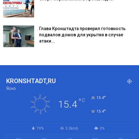
Глава Кронштадта проверил готовность
подвалов домов для укрытия в случае
атаки...
KRONSHTADT,RU
Ясно
°
15.4
°
C
15.4
°
15.4
79%
5.3kmh
3%