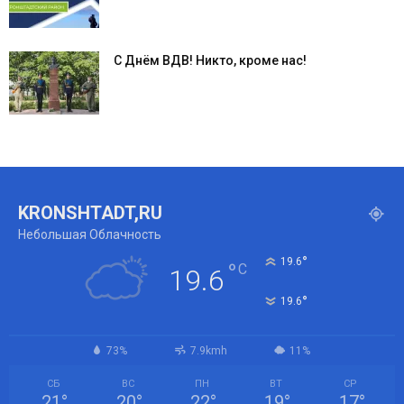
С Днём ВДВ! Никто, кроме нас!
KRONSHTADT,RU
Небольшая Облачность
°
19.6
°
C
19.6
°
19.6
73%
7.9kmh
11%
СБ
ВС
ПН
ВТ
СР
21
°
20
°
22
°
19
°
17
°