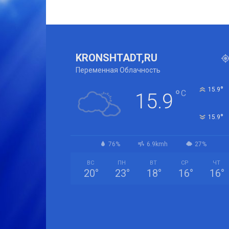
KRONSHTADT,RU
Переменная Облачность
°
15.9
°
C
15.9
°
15.9
76%
6.9kmh
27%
ВС
ПН
ВТ
СР
ЧТ
20
°
23
°
18
°
16
°
16
°