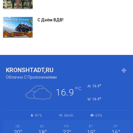
С Днём ВДВ!
KRONSHTADT,RU
Облачно С Прояснениями
°
16.9
°
C
16.9
°
16.9
81%
6kmh
63%
СБ
ВС
ПН
ВТ
СР
20
°
18
°
22
°
19
°
16
°