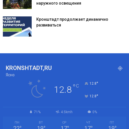
наружного освещения
Кронштадт продолжает динамично
развиваться
KRONSHTADT,RU
Ясно
°
12.8
°
C
12.8
°
12.8
71%
4.5kmh
0%
ПН
ВТ
СР
ЧТ
ПТ
22
°
19
°
17
°
17
°
19
°