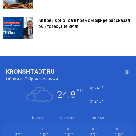
Андрей Кононов в прямом эфире рассказал
об итогах Дня ВМФ
KRONSHTADT,RU
Облачно С Прояснениями
°
24.8
°
C
24.8
°
24.8
75%
3.9kmh
64%
ПТ
СБ
ВС
ПН
ВТ
20
°
18
°
18
°
22
°
18
°