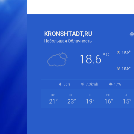
KRONSHTADT,RU
Небольшая Облачность
°
18.6
°
C
18.6
°
18.6
56%
7.3kmh
17%
ВС
ПН
ВТ
СР
ЧТ
21
°
23
°
19
°
16
°
15
°