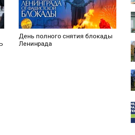
День полного снятия блокады
собор
Ь
Ленинрада