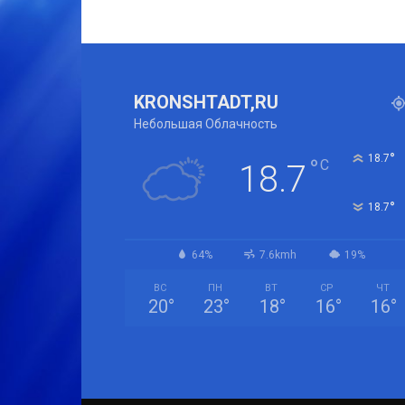
KRONSHTADT,RU
Небольшая Облачность
°
18.7
°
C
18.7
°
18.7
64%
7.6kmh
19%
ВС
ПН
ВТ
СР
ЧТ
20
°
23
°
18
°
16
°
16
°