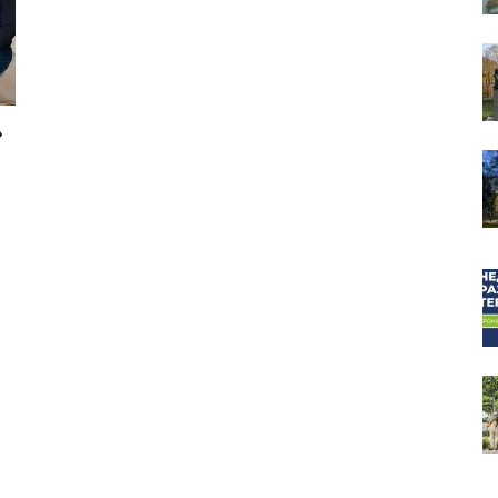
»
собор