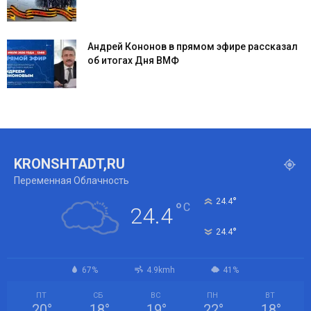
Андрей Кононов в прямом эфире рассказал
об итогах Дня ВМФ
KRONSHTADT,RU
Переменная Облачность
°
24.4
°
C
24.4
°
24.4
67%
4.9kmh
41%
ПТ
СБ
ВС
ПН
ВТ
20
°
18
°
19
°
22
°
18
°