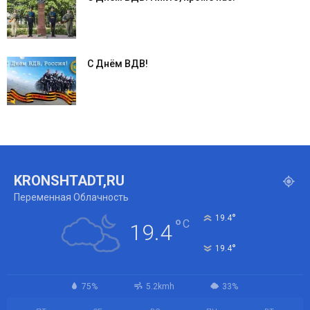
С Днём ВДВ!
KRONSHTADT,RU
Переменная Облачность
°
19.4
°
C
19.4
°
19.4
75%
5.2kmh
33%