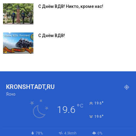
С Днём ВДВ! Никто, кроме нас!
С Днём ВДВ!
KRONSHTADT,RU
Ясно
°
19.6
°
C
19.6
°
19.6
78%
4.3kmh
0%