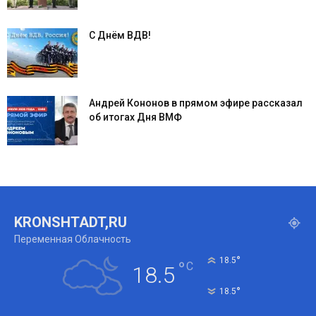
С Днём ВДВ!
Андрей Кононов в прямом эфире рассказал
об итогах Дня ВМФ
KRONSHTADT,RU
Переменная Облачность
°
18.5
°
C
18.5
°
18.5