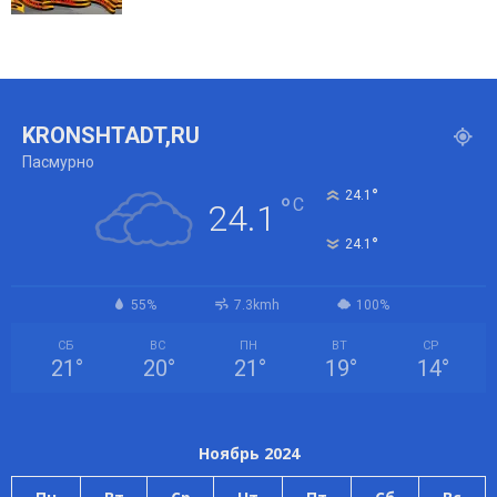
KRONSHTADT,RU
Пасмурно
°
24.1
°
C
24.1
°
24.1
55%
7.3kmh
100%
СБ
ВС
ПН
ВТ
СР
21
°
20
°
21
°
19
°
14
°
Ноябрь 2024