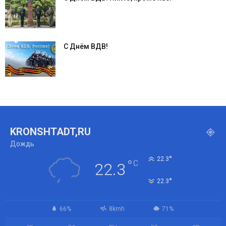
С Днём ВДВ!
KRONSHTADT,RU
Дождь
°
22.3
°
C
22.3
°
22.3
66%
8kmh
71%