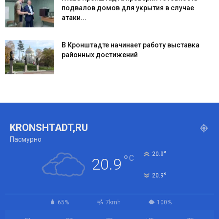
подвалов домов для укрытия в случае
атаки...
В Кронштадте начинает работу выставка
районных достижений
KRONSHTADT,RU
Пасмурно
°
20.9
°
C
20.9
°
20.9
65%
7kmh
100%