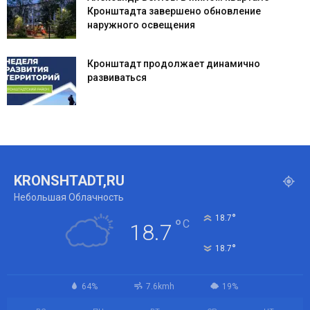
Кронштадта завершено обновление
наружного освещения
Кронштадт продолжает динамично
развиваться
KRONSHTADT,RU
Небольшая Облачность
°
18.7
°
C
18.7
°
18.7
64%
7.6kmh
19%