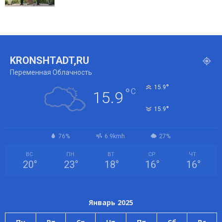
KRONSHTADT,RU
Переменная Облачность
°
15.9
°
C
15.9
°
15.9
76%
6.9kmh
27%
ВС
ПН
ВТ
СР
ЧТ
20
°
23
°
18
°
16
°
16
°
Январь 2025