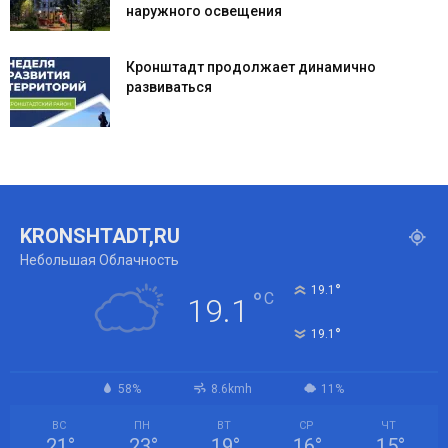
наружного освещения
Кронштадт продолжает динамично
развиваться
KRONSHTADT,RU
Небольшая Облачность
°
19.1
°
C
19.1
°
19.1
58%
8.6kmh
11%
ВС
ПН
ВТ
СР
ЧТ
21
°
23
°
19
°
16
°
15
°