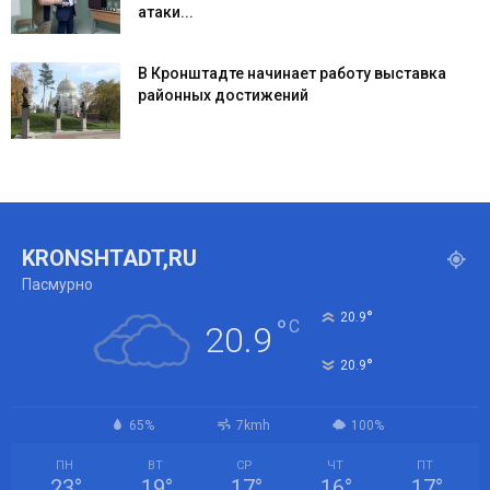
атаки...
В Кронштадте начинает работу выставка
районных достижений
KRONSHTADT,RU
Пасмурно
°
20.9
°
C
20.9
°
20.9
65%
7kmh
100%
ПН
ВТ
СР
ЧТ
ПТ
23
°
19
°
17
°
16
°
17
°