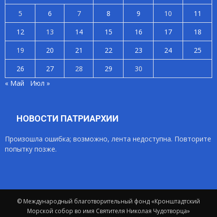
5
6
7
8
9
10
11
12
13
14
15
16
17
18
19
20
21
22
23
24
25
26
27
28
29
30
« Май
Июл »
НОВОСТИ ПАТРИАРХИИ
Произошла ошибка; возможно, лента недоступна. Повторите
попытку позже.
© Международный благотворительный фонд «Кронштадтский
Морской собор во имя Святителя Николая Чудотворца»