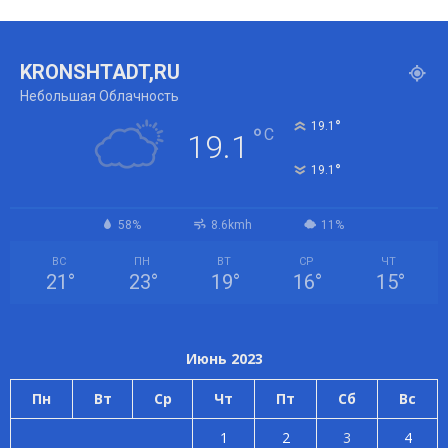
KRONSHTADT,RU
Небольшая Облачность
°
19.1
°
C
19.1
°
19.1
58%
8.6kmh
11%
ВС
ПН
ВТ
СР
ЧТ
21
°
23
°
19
°
16
°
15
°
Июнь 2023
Пн
Вт
Ср
Чт
Пт
Сб
Вс
1
2
3
4