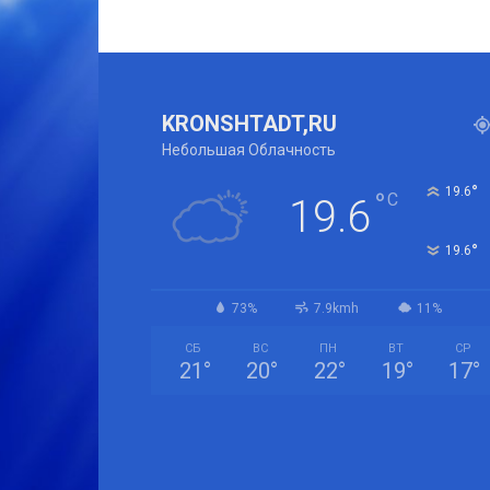
KRONSHTADT,RU
Небольшая Облачность
°
19.6
°
C
19.6
°
19.6
73%
7.9kmh
11%
СБ
ВС
ПН
ВТ
СР
21
°
20
°
22
°
19
°
17
°