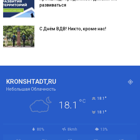
развиваться
С Днём ВДВ! Никто, кроме нас!
KRONSHTADT,RU
Небольшая Облачность
°
18.1
°
C
18.1
°
18.1
80%
8kmh
13%