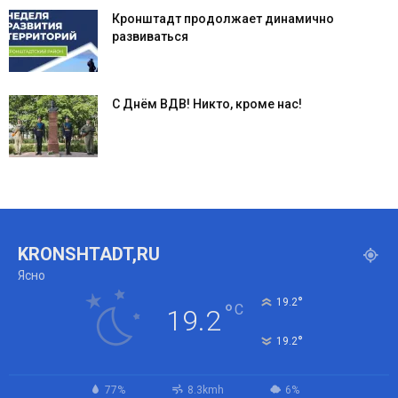
Кронштадт продолжает динамично
развиваться
С Днём ВДВ! Никто, кроме нас!
KRONSHTADT,RU
Ясно
°
19.2
°
C
19.2
°
19.2
77%
8.3kmh
6%