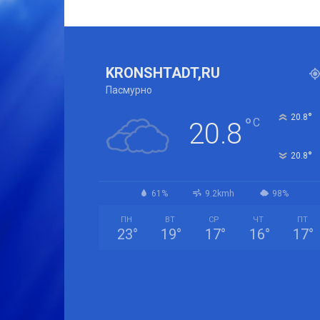
KRONSHTADT,RU
Пасмурно
°
20.8
°
C
20.8
°
20.8
61%
9.2kmh
98%
ПН
ВТ
СР
ЧТ
ПТ
23
°
19
°
17
°
16
°
17
°