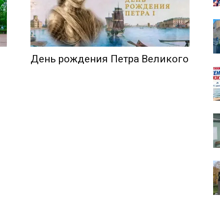
День рождения Петра Великого
собор