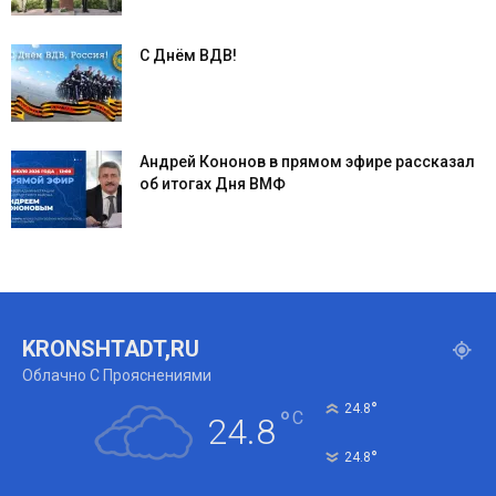
С Днём ВДВ!
Андрей Кононов в прямом эфире рассказал
об итогах Дня ВМФ
KRONSHTADT,RU
Облачно С Прояснениями
°
24.8
°
C
24.8
°
24.8