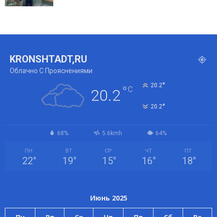
KRONSHTADT,RU
Облачно С Прояснениями
°
20.2
°
C
20.2
°
20.2
68%
5.6kmh
64%
ПН
ВТ
СР
ЧТ
ПТ
22
°
19
°
15
°
16
°
18
°
Июнь 2025