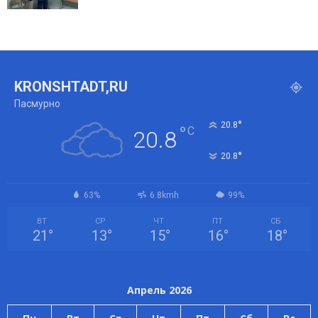
KRONSHTADT,RU
Пасмурно
°
20.8
°
C
20.8
°
20.8
63%
6.8kmh
99%
ВТ
СР
ЧТ
ПТ
СБ
21
°
13
°
15
°
16
°
18
°
Апрель 2026