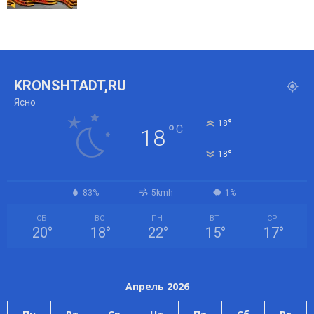
KRONSHTADT,RU
Ясно
°
18
°
C
18
°
18
83%
5kmh
1%
СБ
ВС
ПН
ВТ
СР
20
°
18
°
22
°
15
°
17
°
Апрель 2026