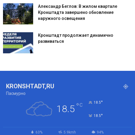
Александр Беглов: В жилом квартале
Кронштадта завершено обновление
наружного освещения
Кронштадт продолжает динамично
развиваться
KRONSHTADT,RU
Пасмурно
°
18.5
°
C
18.5
°
18.5
63%
5.9kmh
94%