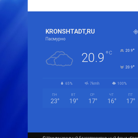
KRONSHTADT,RU
Пасмурно
°
20.9
°
C
20.9
°
20.9
65%
7kmh
100%
ПН
ВТ
СР
ЧТ
ПТ
23
°
19
°
17
°
16
°
17
°
© Международный благотворительный фонд «Крон