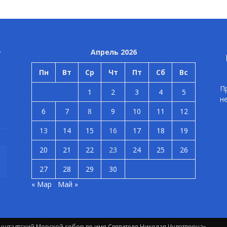
Апрель 2026
Пн
Вт
Ср
Чт
Пт
Сб
Вс
П
1
2
3
4
5
н
6
7
8
9
10
11
12
13
14
15
16
17
18
19
20
21
22
23
24
25
26
27
28
29
30
« Мар
Май »
штадтский Морской собор во имя Святителя Николая Чудотворца»