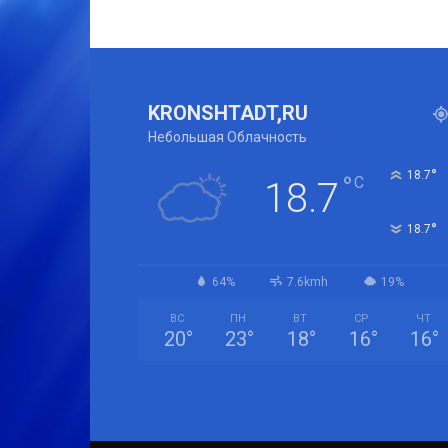
KRONSHTADT,RU
Небольшая Облачность
°
18.7
°
C
18.7
°
18.7
64%
7.6kmh
19%
ВС
ПН
ВТ
СР
ЧТ
20
°
23
°
18
°
16
°
16
°