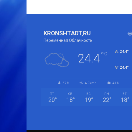
KRONSHTADT,RU
Переменная Облачность
°
24.4
°
C
24.4
°
24.4
67%
4.9kmh
41%
ПТ
СБ
ВС
ПН
ВТ
20
°
18
°
19
°
22
°
18
°