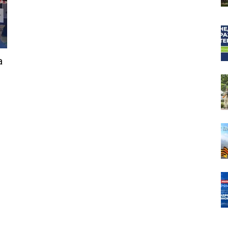
а
собор