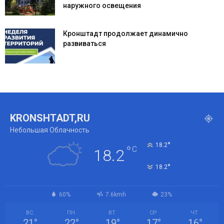
наружного освещения
Кронштадт продолжает динамично
развиваться
KRONSHTADT,RU
Небольшая Облачность
°
18.2
°
C
18.2
°
18.2
60%
7.6kmh
23%
ВС
ПН
ВТ
СР
ЧТ
21
°
22
°
19
°
17
°
16
°