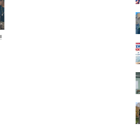
!
собор