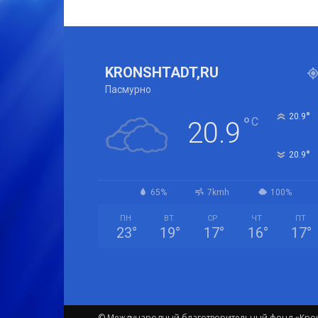
KRONSHTADT,RU
Пасмурно
°
20.9
°
C
20.9
°
20.9
65%
7kmh
100%
ПН
ВТ
СР
ЧТ
ПТ
23
°
19
°
17
°
16
°
17
°
© Международный благотворительный фонд «Крон