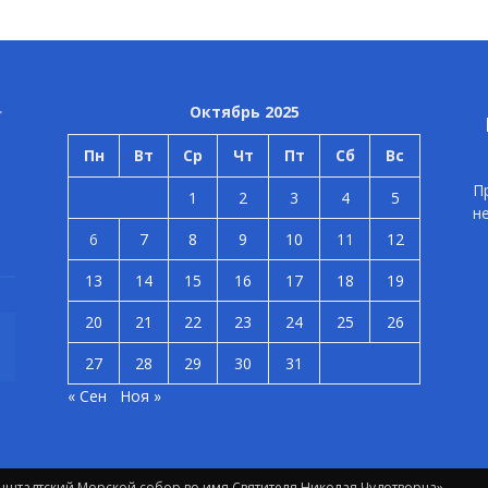
Октябрь 2025
Пн
Вт
Ср
Чт
Пт
Сб
Вс
П
1
2
3
4
5
н
6
7
8
9
10
11
12
13
14
15
16
17
18
19
20
21
22
23
24
25
26
27
28
29
30
31
« Сен
Ноя »
штадтский Морской собор во имя Святителя Николая Чудотворца»