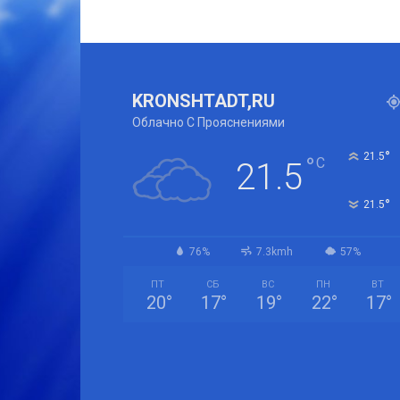
KRONSHTADT,RU
Облачно С Прояснениями
°
21.5
°
C
21.5
°
21.5
76%
7.3kmh
57%
ПТ
СБ
ВС
ПН
ВТ
20
°
17
°
19
°
22
°
17
°