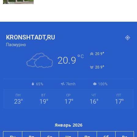
KRONSHTADT,RU
Пасмурно
°
20.9
°
C
20.9
°
20.9
65%
7kmh
100%
ПН
ВТ
СР
ЧТ
ПТ
23
°
19
°
17
°
16
°
17
°
Январь 2026