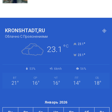
KRONSHTADT,RU
Облачно С Прояснениями
°
23.1
°
C
23.1
°
23.1
53%
6kmh
56%
ВТ
СР
ЧТ
ПТ
СБ
21
°
16
°
16
°
14
°
18
°
Январь 2026