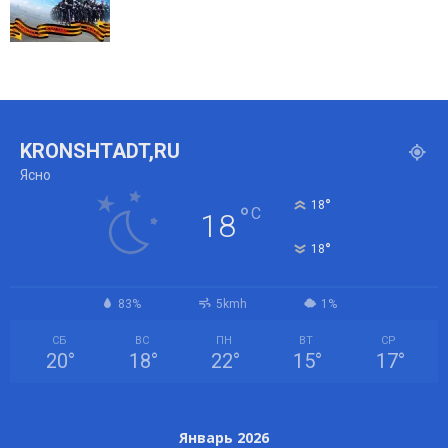
KRONSHTADT,RU
Ясно
°
18
°
C
18
°
18
83%
5kmh
1%
СБ
ВС
ПН
ВТ
СР
20
°
18
°
22
°
15
°
17
°
Январь 2026