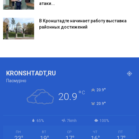
атаки...
В Кронштадте начинает работу выставка
районных достижений
KRONSHTADT,RU
Пасмурно
°
20.9
°
C
20.9
°
20.9
65%
7kmh
100%
ПН
ВТ
СР
ЧТ
ПТ
23
°
19
°
17
°
16
°
17
°