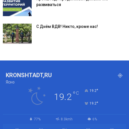
развиваться
С Днём ВДВ! Никто, кроме нас!
KRONSHTADT,RU
Ясно
°
19.2
°
C
19.2
°
19.2
77%
8.3kmh
6%