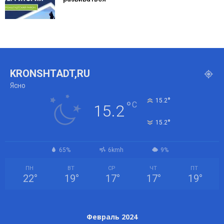
KRONSHTADT,RU
Ясно
°
15.2
°
C
15.2
°
15.2
65%
6kmh
9%
ПН
ВТ
СР
ЧТ
ПТ
22
°
19
°
17
°
17
°
19
°
Февраль 2024