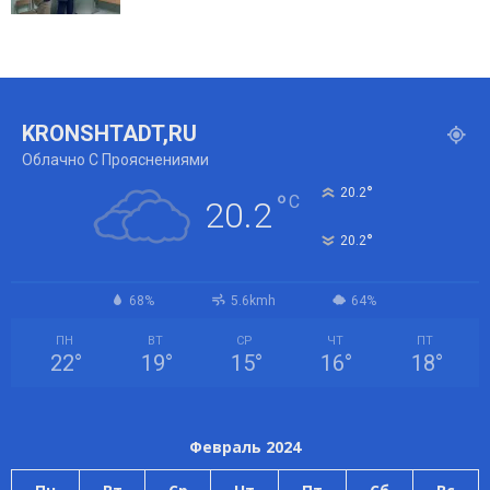
KRONSHTADT,RU
Облачно С Прояснениями
°
20.2
°
C
20.2
°
20.2
68%
5.6kmh
64%
ПН
ВТ
СР
ЧТ
ПТ
22
°
19
°
15
°
16
°
18
°
Февраль 2024