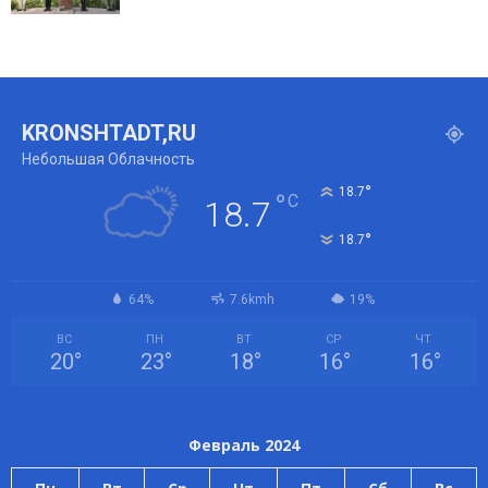
KRONSHTADT,RU
Небольшая Облачность
°
18.7
°
C
18.7
°
18.7
64%
7.6kmh
19%
ВС
ПН
ВТ
СР
ЧТ
20
°
23
°
18
°
16
°
16
°
Февраль 2024