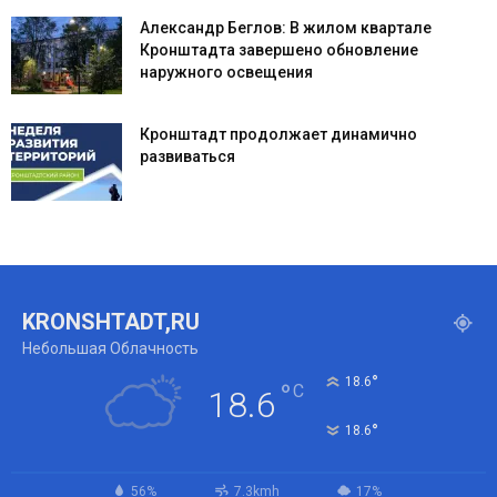
Александр Беглов: В жилом квартале
Кронштадта завершено обновление
наружного освещения
Кронштадт продолжает динамично
развиваться
KRONSHTADT,RU
Небольшая Облачность
°
18.6
°
C
18.6
°
18.6
56%
7.3kmh
17%