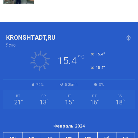
KRONSHTADT,RU
Ясно
°
15.4
°
C
15.4
°
15.4
79%
5.3kmh
3%
ВТ
СР
ЧТ
ПТ
СБ
21
°
13
°
15
°
16
°
18
°
Февраль 2024