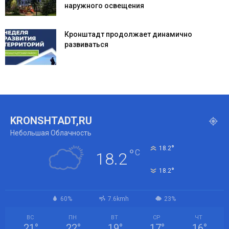
наружного освещения
Кронштадт продолжает динамично
развиваться
KRONSHTADT,RU
Небольшая Облачность
°
18.2
°
C
18.2
°
18.2
60%
7.6kmh
23%
ВС
ПН
ВТ
СР
ЧТ
21
°
22
°
19
°
17
°
16
°