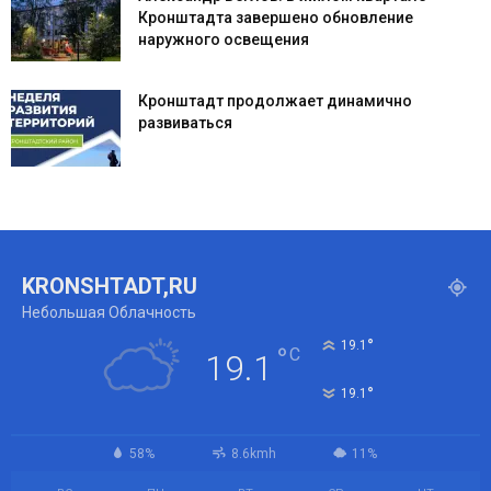
Кронштадта завершено обновление
наружного освещения
Кронштадт продолжает динамично
развиваться
KRONSHTADT,RU
Небольшая Облачность
°
19.1
°
C
19.1
°
19.1
58%
8.6kmh
11%