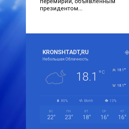
перемирии, объявленным
президентом...
KRONSHTADT,RU
Небольшая Облачность
°
18.1
°
C
18.1
°
18.1
80%
8kmh
13%
ВС
ПН
ВТ
СР
ЧТ
22
°
23
°
18
°
16
°
16
°