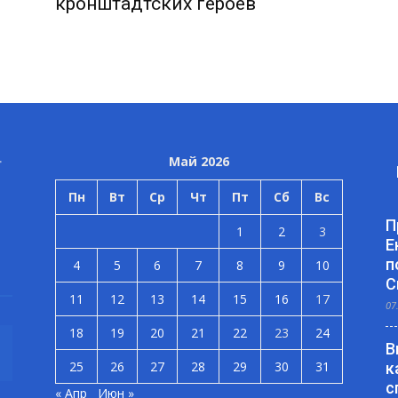
кронштадтских героев
Май 2026
Пн
Вт
Ср
Чт
Пт
Сб
Вс
П
1
2
3
Е
п
4
5
6
7
8
9
10
С
11
12
13
14
15
16
17
07
18
19
20
21
22
23
24
В
25
26
27
28
29
30
31
к
с
« Апр
Июн »