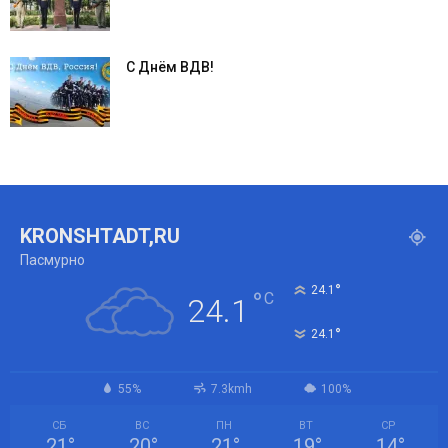
С Днём ВДВ!
KRONSHTADT,RU
Пасмурно
°
24.1
°
C
24.1
°
24.1
55%
7.3kmh
100%
СБ
ВС
ПН
ВТ
СР
21
°
20
°
21
°
19
°
14
°